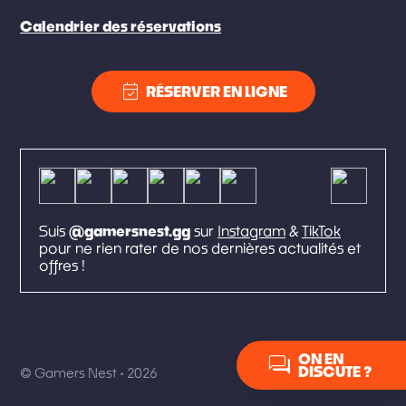
Calendrier des réservations
event_available
RÉSERVER EN LIGNE
Suis
@gamersnest.gg
sur
Instagram
&
TikTok
pour ne rien rater de nos dernières actualités et
offres !
forum
ON EN
DISCUTE ?
© Gamers Nest • 2026