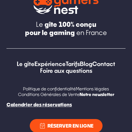
gîte 100% conçu
Le
pour le gaming
en France
Le gîte
Expérience
Tarifs
Blog
Contact
Foire aux questions
Politique de confidentialité
Mentions légales
Notre newsletter
Conditions Générales de Vente
Calendrier des réservations
event_available
RÉSERVER EN LIGNE