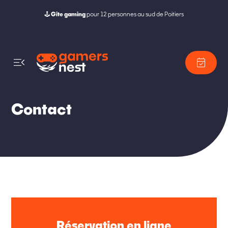
🕹️
Gîte gaming
pour 12 personnes au sud de Poitiers
menu_open
event_available
Contact
Réservation en ligne