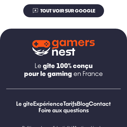
reviews
TOUT VOIR SUR GOOGLE
gîte 100% conçu
Le
pour le gaming
en France
Le gîte
Expérience
Tarifs
Blog
Contact
Foire aux questions