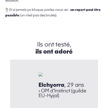
situation.
un report peut être
👌 Et si jamais ça bloque, parlez-nous-en :
possible
(on n’est pas des brutes).
Ils ont testé,
ils ont adoré
Elchyorra
, 29 ans
› ⁠GM d’Instinct (guilde
EU-Hyjal)