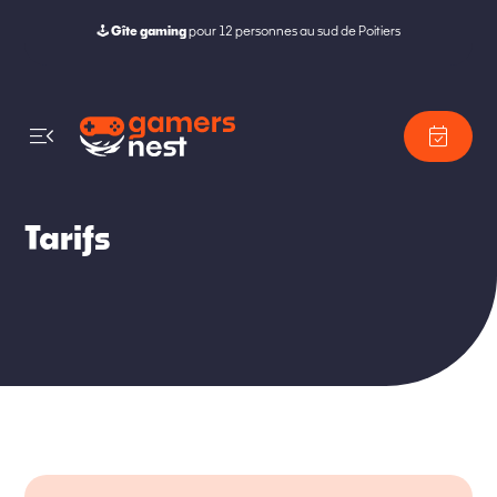
🕹️
Gîte gaming
pour 12 personnes au sud de Poitiers
menu_open
event_available
Tarifs