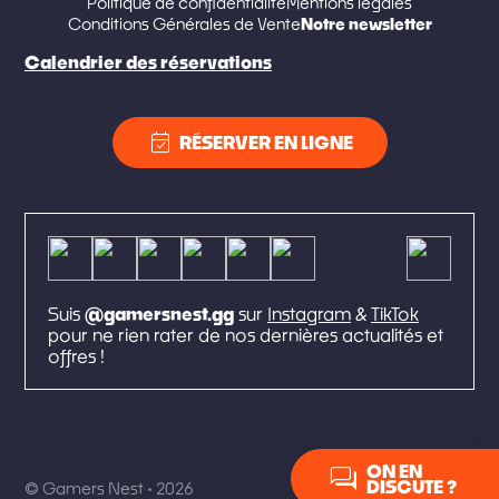
Politique de confidentialité
Mentions légales
Notre newsletter
Conditions Générales de Vente
Calendrier des réservations
event_available
RÉSERVER EN LIGNE
Suis
@gamersnest.gg
sur
Instagram
&
TikTok
pour ne rien rater de nos dernières actualités et
offres !
forum
ON EN
DISCUTE ?
© Gamers Nest • 2026