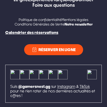
Foire aux questions
Politique de confidentialité
Mentions légales
Notre newsletter
Conditions Générales de Vente
Calendrier des réservations
event_available
RÉSERVER EN LIGNE
Suis
@gamersnest.gg
sur
Instagram
&
TikTok
pour ne rien rater de nos dernières actualités et
offres !