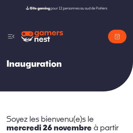
🕹️
Gîte gaming
pour 12 personnes au sud de Poitiers
menu_open
event_available
Inauguration
Soyez les bienvenu(e)s le
mercredi 26 novembre
à partir